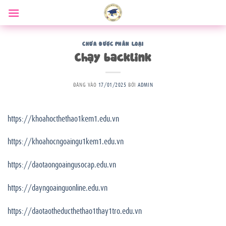
Bỏ
qua
nội
dung
CHƯA ĐƯỢC PHÂN LOẠI
Chạy backlink
ĐĂNG VÀO
17/01/2025
BỞI
ADMIN
https://khoahocthethao1kem1.edu.vn
https://khoahocngoaingu1kem1.edu.vn
https://daotaongoaingusocap.edu.vn
https://dayngoainguonline.edu.vn
https://daotaotheducthethao1thay1tro.edu.vn