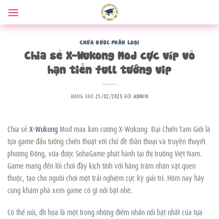
Bỏ
qua
nội
dung
CHƯA ĐƯỢC PHÂN LOẠI
Chia sẻ X-Wukong Mod cực víp vô
hạn tiền full tướng vip
ĐĂNG VÀO
21/02/2025
BỞI
ADMIN
Chia sẻ
X-Wukong
Mod max kim cương X-Wukong: Đại Chiến Tam Giới là
tựa game đấu tướng chiến thuật với chủ đề thần thoại và truyền thuyết
phương Đông, vừa được SohaGame phát hành tại thị trường Việt Nam.
Game mang đến lối chơi đầy kịch tính với hàng trăm nhân vật quen
thuộc, tạo cho người chơi một trải nghiệm cực kỳ giải trí. Hôm nay hãy
cùng khám phá xem game có gì nổi bật nhé.
Có thể nói, đồ họa là một trong những điểm nhấn nổi bật nhất của tựa