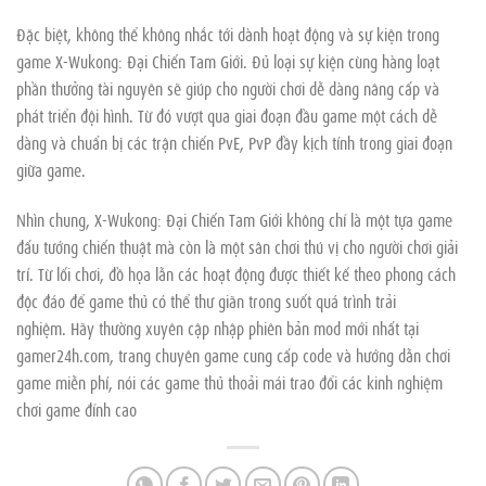
Đặc biệt, không thể không nhắc tới dành hoạt động và sự kiện trong
game X-Wukong: Đại Chiến Tam Giới. Đủ loại sự kiện cùng hàng loạt
phần thưởng tài nguyên sẽ giúp cho người chơi dễ dàng nâng cấp và
phát triển đội hình. Từ đó vượt qua giai đoạn đầu game một cách dễ
dàng và chuẩn bị các trận chiến PvE, PvP đầy kịch tính trong giai đoạn
giữa game.
Nhìn chung, X-Wukong: Đại Chiến Tam Giới không chỉ là một tựa game
đấu tướng chiến thuật mà còn là một sân chơi thú vị cho người chơi giải
trí. Từ lối chơi, đồ họa lẫn các hoạt động được thiết kế theo phong cách
độc đáo để game thủ có thể thư giãn trong suốt quá trình trải
nghiệm. Hãy thường xuyên cập nhập phiên bản mod mới nhất tại
gamer24h.com, trang chuyên game cung cấp code và hướng dẫn chơi
game miễn phí, nói các game thủ thoải mái trao đổi các kinh nghiệm
chơi game đỉnh cao