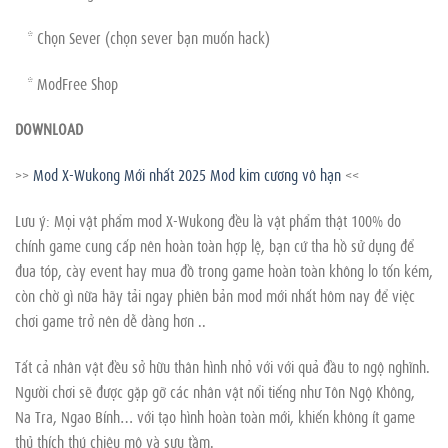
* Chọn Sever (chọn sever bạn muốn hack)
* ModFree Shop
DOWNLOAD
>>
Mod X-Wukong Mới nhất 2025 Mod kim cương vô hạn
<<
Lưu ý: Mọi vật phẩm mod X-Wukong đều là vật phẩm thật 100% do
chính game cung cấp nên hoàn toàn hợp lệ, bạn cứ tha hồ sử dụng để
đua tóp, cày event hay mua đồ trong game hoàn toàn không lo tốn kém,
còn chờ gì nữa hãy tải ngay phiên bản mod mới nhất hôm nay để việc
chơi game trở nên dễ dàng hơn ..
Tất cả nhân vật đều sở hữu thân hình nhỏ với với quả đầu to ngộ nghĩnh.
Người chơi sẽ được gặp gỡ các nhân vật nổi tiếng như Tôn Ngộ Không,
Na Tra, Ngao Bính… với tạo hình hoàn toàn mới, khiến không ít game
thủ thích thú chiêu mộ và sưu tầm.