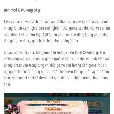
Bản mod X-Wukong có gì
Tiền và tài nguyên vô hạn: các bạn có thể tha hồ cày tóp, đua event mà
không lo tốn kém, giúp bạn trải nghiệm chơi game cực dễ, mọi vật phẩm
mod đều là vật phẩm thật 100% nên xài mọi hoạt động trong game đều
đơn giản, dễ dàng, giúp bạn chiếm lọi thế tuyệt đối
Khoan nói về lối chơi, tựa game đấu tướng chiến thuật X-Wukong: Đại
Chiến Tam Giới có thể nói là game mobile hỗ trợ tân thủ tốt nhất hiện tại.
Không chỉ tư vấn trong từng chi tiết, game còn hướng dẫn game thủ sử
dụng các tính năng trong game. Từ đó tiết kiệm thời gian “mày mò” tìm
hiểu, giúp người chơi có thêm thời gian để trải nghiệm những hoạt động
khác.