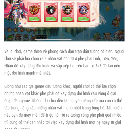
Về lối chơi, game thiên về phong cách dàn trận đấu tướng cổ điển. Người
chơi sẽ phải lựa chọn ra 5 nhân vật đến từ 4 phe phái Linh, Tiên, Yêu,
Nhân để xây dựng đội hình, và sắp xếp họ trên bàn cờ 3×3 để tạo nên
một đội hình mạnh mẽ nhất.
Giống như các tựa game đấu tướng khác, người chơi có thể lựa chọn
những nhân vật khác phe phái để xây dựng đội hình cầu vồng ở giai
đoạn đầu game. Không chỉ chia đều tài nguyên nâng cấp mà còn có thể
tập trung nâng cấp những nhân vật mạnh nhất trong từng hệ. Tất nhiên,
nếu bạn đủ may mắn để triệu hồi rồi ra tướng cùng phe phái quá nhiều
thì cũng có thể cân nhắc tới việc xây dựng đội hình một hệ ngay từ giai
đoạn đầu game.