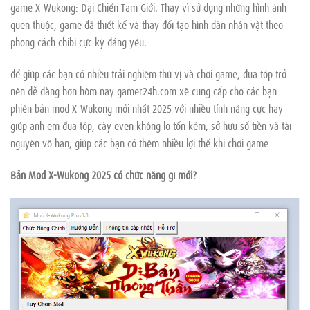
game X-Wukong: Đại Chiến Tam Giới. Thay vì sử dụng những hình ảnh
quen thuộc, game đã thiết kế và thay đổi tạo hình dàn nhân vật theo
phong cách chibi cực kỳ đáng yêu.
để giúp các bạn có nhiều trải nghiệm thú vị và chơi game, đua tóp trở
nên dễ dàng hơn hôm nay gamer24h.com xẽ cung cấp cho các bạn
phiên bản mod X-Wukong mới nhất 2025 với nhiều tính năng cực hay
giúp anh em đua tóp, cày even không lo tốn kém, sở hưu số tiền và tài
nguyên vô hạn, giúp các bạn có thêm nhiều lợi thế khi chơi game
Bản Mod X-Wukong 2025 có chức năng gì mới?