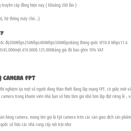
 truyền cáp đồng hiện nay ( khoảng 200 lần )
h số, hệ thống máy chủ…)
ty
Tốc độ200Mbps250Mbps400Mbps500MbpsBăng thông quốc tế10.8 Mbps11.6
0545.000một.410.0008.125.000Bảng giá đã bao gồm 10% VAT
Ị CAMERA FPT
thí nghiệm tại một số người dùng thân thiết đang lắp mạng FPT. có giấy mời v
 camera trong khuôn viên nhà bạn sở hữu tầm giá nhỏ hơn lắp đặt riêng lẻ , v
hãn hàng camera. mang tên gọi là Fpt camera trên các sàn giao dịch sản phẩm
 quốc sở hữu các nhà cung cấp nổi trội như: