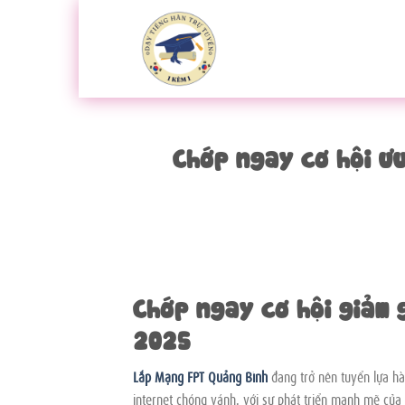
Bỏ
qua
nội
dung
Chớp ngay cơ hội ưu
Chớp ngay cơ hội giảm 
2025
Lắp Mạng FPT Quảng Bình
đang trở nên tuyển lựa hà
internet chóng vánh. với sự phát triển mạnh mẽ của 