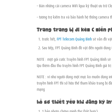
– Bán những cái camera WiFi lqua kỹ thuật ưu trữ Cl
– tương trợ kiểm tra và bảo hành hệ thống camera t
Trang trang bị đi kèm ( miễn ph
trước hết,
FPT Telecom Quảng Bình
sẽ vẫn đồ vật
Sau tiếp, FPT Quảng Bình đồ vật đến người dùng 
NOTE : một gói cước Truyền hình FPT Quảng Bình sẽ dù
tậu thêm đầu thu truyền hình FPT Quảng Bình giá trị
NOTE : ví như người dùng một mực ko muốn dùng in
truyền hình FPT thì sở hữu thể tham khảo trang bị đ
mạng
hồ sơ thiết yếu khi đăng ký i
1 bản photo chứng minh thư (bắt buộc).