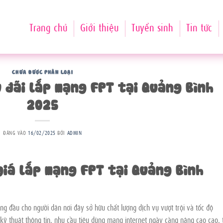
Trang chủ
Giới thiệu
Tuyển sinh
Tin tức
CHƯA ĐƯỢC PHÂN LOẠI
 đãi lắp mạng FPT tại Quảng Bình
2025
ĐĂNG VÀO
16/02/2025
BỞI
ADMIN
giá lắp mạng FPT tại Quảng Bình
ng đầu cho người dân nơi đây sở hữu chất lượng dịch vụ vượt trội và tốc độ
kỹ thuật thông tin, nhu cầu tiêu dùng mạng internet ngày càng nâng cao cao, 