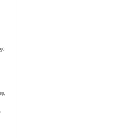
 gói
ở
ệp,
n