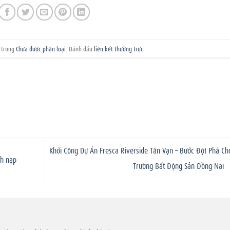
g trong
Chưa được phân loại
. Đánh dấu
liên kết thường trực
.
Khởi Công Dự Án Fresca Riverside Tân Vạn – Bước Đột Phá Cho
ch nạp
Trường Bất Động Sản Đồng Nai