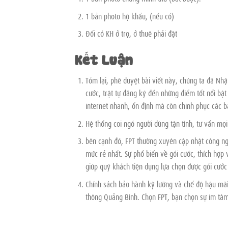
1 bản photo hộ khẩu, (nếu có)
Đối có KH ở trọ, ở thuê phải đặt
Kết Luận
Tóm lại, phê duyệt bài viết này, chúng ta đã Nhậ
cước, trật tự đăng ký đến những điểm tốt nổi b
internet nhanh, ổn định mà còn chinh phục các bạ
Hệ thống coi ngó người dùng tận tình, tư vấn mọi
bên cạnh đó, FPT thường xuyên cập nhật công ng
mức rẻ nhất. Sự phổ biến về gói cước, thích hợp 
giúp quý khách tiện dụng lựa chọn được gói cướ
Chính sách bảo hành kỹ lưỡng và chế độ hậu mãi 
thông Quảng Bình. Chọn FPT, bạn chọn sự im tâm 