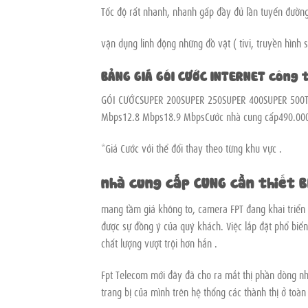
Tốc độ rất nhanh, nhanh gấp đầy đủ lần tuyến đường
vận dụng linh động những đồ vật ( tivi, truyền hìn
BẢNG GIÁ GÓI CƯỚC INTERNET công 
GÓI CƯỚCSUPER 200SUPER 250SUPER 400SUPER 500
Mbps12.8 Mbps18.9 MbpsCước nhà cung cấp490.00
*Giá Cước với thể đổi thay theo từng khu vực .
nhà cung cấp CUNG cần thiết B
mang tầm giá không to, camera FPT đang khai triển 
được sự đồng ý của quý khách. Việc lắp đặt phổ biến
chất lượng vượt trội hơn hẳn .
Fpt Telecom mới đây đã cho ra mắt thị phần dòng n
trang bị của mình trên hệ thống các thành thị ở toàn