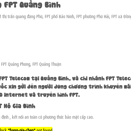
g FPT Quảng Bình
FPT thị trấn quang đãng Phú, FPT phố Bảo Ninh, FPT phường Phú Hải, FPT xã Đồn
, FPT Quảng Phong, FPT Quảng Thuận
FPT Telecom tại Quảng Bình, và chi nhánh FPT Tele
ốc xin gửi đến người dùng chương trình khuyến mã
O internet và truyền hình FPT.
 Hộ Gia Đình
định , kết nối an toàn có phương thức bảo mật cấp cao.
lock
"bang-gia-chep"
not found