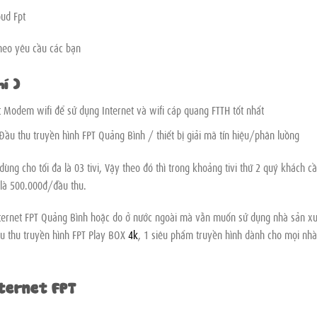
oud Fpt
heo yêu cầu các bạn
í )
 Modem wifi để sử dụng Internet và wifi cáp quang FTTH tốt nhất
Đầu thu truyền hình FPT Quảng Bình / thiết bị giải mã tín hiệu/phân luồng
ng cho tối đa là 03 tivi, Vậy theo đó thì trong khoảng tivi thứ 2 quý khách c
 là 500.000đ/đầu thu.
ternet FPT Quảng Bình hoặc do ở nước ngoài mà vẫn muốn sử dụng nhà sản xu
ầu thu truyền hình FPT Play BOX
4k
, 1 siêu phẩm truyền hình dành cho mọi nhà
nternet FPT