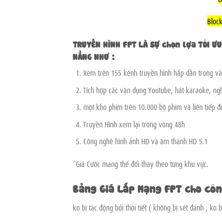
Bloc
TRUYỀN HÌNH FPT LÀ SỰ chọn lựa TỐI Ư
NẲNG NHƯ :
Xem trên 155 kênh truyền hình hấp dẫn trong và
Tích hợp các vận dụng Youtube, hát karaoke, nghe
một kho phim trên 10.000 bộ phim và liên tiếp đ
Truyền Hình xem lại trong vòng 48h
Công nghê hình ảnh HD và âm thanh HD 5.1
*Giá Cước mang thể đổi thay theo từng khu vực.
Bảng Giá Lắp Mạng FPT cho cô
ko bị tác động bởi thời tiết ( không bị sét đánh , k