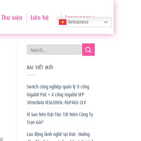
Thư viện
Liên hệ
Languages
Vietnamese
BÀI VIẾT MỚI
Switch công nghiệp quản lý 8 cổng
Gigabit PoE + 4 cổng Gigabit SFP
3Onedata IES6300SL-8GP4GS-2LV
Vì Sao Nên Đặt Tiệc Tất Niên Công Ty
Trọn Gói?
Lao động lành nghề tại Đức: Hướng
từ