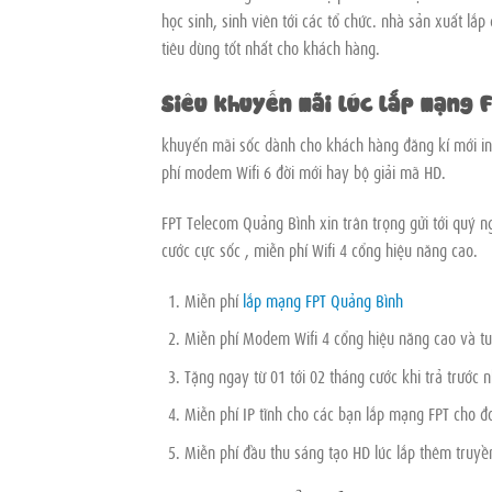
học sinh, sinh viên tới các tổ chức. nhà sản xuất l
tiêu dùng tốt nhất cho khách hàng.
Siêu khuyến mãi lúc lắp mạng 
khuyến mãi sốc dành cho khách hàng đăng kí mới int
phí modem Wifi 6 đời mới hay bộ giải mã HD.
FPT Telecom Quảng Bình xin trân trọng gửi tới quý
cước cực sốc , miễn phí Wifi 4 cổng hiệu năng cao.
Miễn phí
lắp mạng FPT Quảng Bình
Miễn phí Modem Wifi 4 cổng hiệu năng cao và t
Tặng ngay từ 01 tới 02 tháng cước khi trả trước 
Miễn phí IP tĩnh cho các bạn lắp mạng FPT cho đ
Miễn phí đầu thu sáng tạo HD lúc lắp thêm truyề