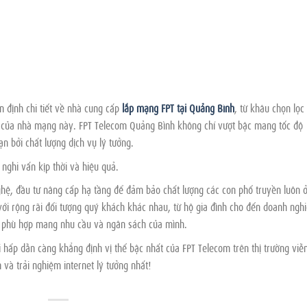
n định chi tiết về nhà cung cấp
lắp mạng FPT tại Quảng Bình
, từ khâu chọn lọc
ật của nhà mạng này. FPT Telecom Quảng Bình không chỉ vượt bậc mang tốc độ
n bởi chất lượng dịch vụ lý tưởng.
 nghi vấn kịp thời và hiệu quả.
hệ, đầu tư nâng cấp hạ tầng để đảm bảo chất lượng các con phố truyền luôn 
với rộng rãi đối tượng quý khách khác nhau, từ hộ gia đình cho đến doanh nghi
c phù hợp mang nhu cầu và ngân sách của mình.
hấp dẫn càng khẳng định vị thế bậc nhất của FPT Telecom trên thị trường viễ
và trải nghiệm internet lý tưởng nhất!