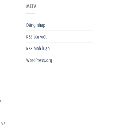
META
Đăng nhập
RSS bài viết
RSS bình luận
WordPress.org
à
à
 và