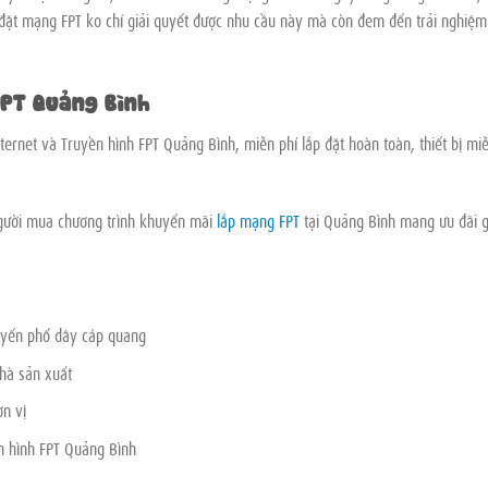
ắp đặt mạng FPT ko chỉ giải quyết được nhu cầu này mà còn đem đến trải nghiệm
FPT Quảng Bình
ernet và Truyền hình FPT Quảng Bình, miễn phí lắp đặt hoàn toàn, thiết bị mi
 người mua chương trình khuyến mãi
lắp mạng FPT
tại Quảng Bình mang ưu đãi 
uyến phố dây cáp quang
nhà sản xuất
ơn vị
n hình FPT Quảng Bình