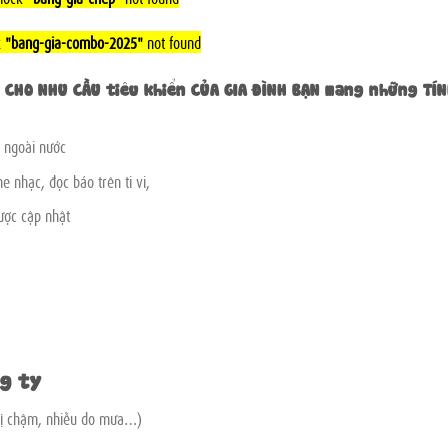
k
"bang-gia-combo-2025"
not found
U CHO NHU CẦU tiêu khiển CỦA GIA ĐÌNH BẠN mang những TÍ
 ngoài nước
 nhạc, đọc báo trên ti vi,
ược cập nhật
ng ty
o bị chậm, nhiễu do mưa…)