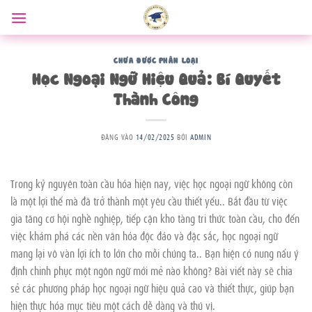
Bỏ
qua
nội
dung
CHƯA ĐƯỢC PHÂN LOẠI
Học Ngoại Ngữ Hiệu Quả: Bí Quyết
Thành Công
ĐĂNG VÀO
14/02/2025
BỞI
ADMIN
Trong kỷ nguyên toàn cầu hóa hiện nay, việc học ngoại ngữ không còn
là một lợi thế mà đã trở thành một yêu cầu thiết yếu.. Bắt đầu từ việc
gia tăng cơ hội nghề nghiệp, tiếp cận kho tàng tri thức toàn cầu, cho đến
việc khám phá các nền văn hóa độc đáo và đặc sắc, học ngoại ngữ
mang lại vô vàn lợi ích to lớn cho mỗi chúng ta.. Bạn hiện có nung nấu ý
định chinh phục một ngôn ngữ mới mẻ nào không? Bài viết này sẽ chia
sẻ các phương pháp học ngoại ngữ hiệu quả cao và thiết thực, giúp bạn
hiện thực hóa mục tiêu một cách dễ dàng và thú vị.