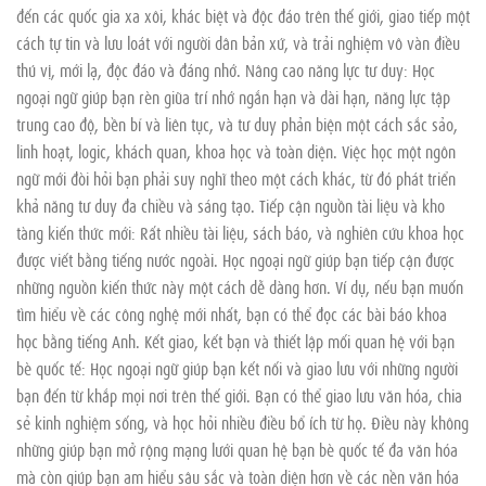
đến các quốc gia xa xôi, khác biệt và độc đáo trên thế giới, giao tiếp một
cách tự tin và lưu loát với người dân bản xứ, và trải nghiệm vô vàn điều
thú vị, mới lạ, độc đáo và đáng nhớ. Nâng cao năng lực tư duy: Học
ngoại ngữ giúp bạn rèn giũa trí nhớ ngắn hạn và dài hạn, năng lực tập
trung cao độ, bền bỉ và liên tục, và tư duy phản biện một cách sắc sảo,
linh hoạt, logic, khách quan, khoa học và toàn diện. Việc học một ngôn
ngữ mới đòi hỏi bạn phải suy nghĩ theo một cách khác, từ đó phát triển
khả năng tư duy đa chiều và sáng tạo. Tiếp cận nguồn tài liệu và kho
tàng kiến thức mới: Rất nhiều tài liệu, sách báo, và nghiên cứu khoa học
được viết bằng tiếng nước ngoài. Học ngoại ngữ giúp bạn tiếp cận được
những nguồn kiến thức này một cách dễ dàng hơn. Ví dụ, nếu bạn muốn
tìm hiểu về các công nghệ mới nhất, bạn có thể đọc các bài báo khoa
học bằng tiếng Anh. Kết giao, kết bạn và thiết lập mối quan hệ với bạn
bè quốc tế: Học ngoại ngữ giúp bạn kết nối và giao lưu với những người
bạn đến từ khắp mọi nơi trên thế giới. Bạn có thể giao lưu văn hóa, chia
sẻ kinh nghiệm sống, và học hỏi nhiều điều bổ ích từ họ. Điều này không
những giúp bạn mở rộng mạng lưới quan hệ bạn bè quốc tế đa văn hóa
mà còn giúp bạn am hiểu sâu sắc và toàn diện hơn về các nền văn hóa