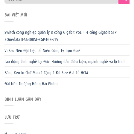
BÀI VIẾT MỚI
Switch công nghiệp quản lý 8 cổng Gigabit PoE + 4 cổng Gigabit SFP
3Onedata IES6300SL-8GP4GS-2LV
Vì Sao Nên Đặt Tiệc Tất Niên Công Ty Trọn Gói?
Lao động lành nghề tại Đức: Hướng dẫn điều kiện, ngành nghề và lộ trình
Băng Keo In Chữ Mua 1 Tặng 1 Đủ Size Giá Rẻ HCM
Đất Nền Thượng Hồng Hải Phòng
BÌNH LUẬN GẦN ĐÂY
LƯU TRỮ
Tháng 8 2026