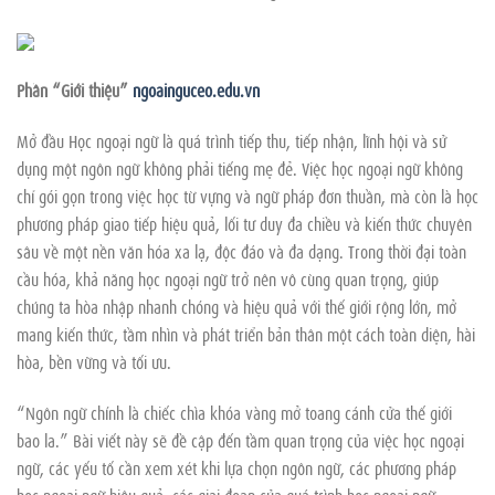
Phần “Giới thiệu”
ngoainguceo.edu.vn
Mở đầu Học ngoại ngữ là quá trình tiếp thu, tiếp nhận, lĩnh hội và sử
dụng một ngôn ngữ không phải tiếng mẹ đẻ. Việc học ngoại ngữ không
chỉ gói gọn trong việc học từ vựng và ngữ pháp đơn thuần, mà còn là học
phương pháp giao tiếp hiệu quả, lối tư duy đa chiều và kiến thức chuyên
sâu về một nền văn hóa xa lạ, độc đáo và đa dạng. Trong thời đại toàn
cầu hóa, khả năng học ngoại ngữ trở nên vô cùng quan trọng, giúp
chúng ta hòa nhập nhanh chóng và hiệu quả với thế giới rộng lớn, mở
mang kiến thức, tầm nhìn và phát triển bản thân một cách toàn diện, hài
hòa, bền vững và tối ưu.
“Ngôn ngữ chính là chiếc chìa khóa vàng mở toang cánh cửa thế giới
bao la.” Bài viết này sẽ đề cập đến tầm quan trọng của việc học ngoại
ngữ, các yếu tố cần xem xét khi lựa chọn ngôn ngữ, các phương pháp
học ngoại ngữ hiệu quả, các giai đoạn của quá trình học ngoại ngữ,