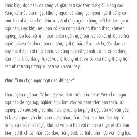
khác biệt, độc đáo, đa dạng và giàu bản sắc trên thế giới. Nâng cao
đáng kể mức thu nhập: Những người có năng lực ngoại ngữ thường có
mức thu nhập cao hơn hẳn so với những người không biết bất kỳ ngoại
ngữ nào. Đặc biệt, nếu bạn có khả năng sử dụng thành thạo, chuyên
nghiệp, lưu loát và linh hoạt nhiều ngôn ngữ, bạn sẽ có rất nhiều cơ hội
nghề nghiệp đa dạng, phong phú, lý thú, hấp dẫn, mới lạ, độc đáo và
đầy thử thách với mức lương vô cùng hấp dẫn, cạnh tranh, xứng đáng,
hậu hĩnh, thỏa đáng, tuyệt vời, lý tưởng nhất và có khả năng thăng tiến
cao nhất trong tương lai gần và xa sau này.
Phần “Lựa chọn ngôn ngữ nào để học?”
Chọn ngôn ngữ nào để học tập và phát triển bản thân? Việc chọn ngôn
ngữ nào để học tập, nghiên cứu, làm việc và phát triển bản thân, sự
nghiệp và cuộc sống cá nhân trong tương lai phụ thuộc vào vô vàn yếu
tố khách quan và chủ quan khác nhau, bao gồm mục tiêu học tập rõ
ràng, cụ thể, thiết thực, khả thi và phù hợp với nhu cầu thực tế của bản
thân, sở thích cá nhân độc đáo, riêng biệt, cá tính, phù hợp với năng lực,