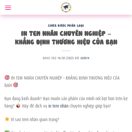
Bỏ
qua
nội
dung
CHƯA ĐƯỢC PHÂN LOẠI
IN TEM NHÃN CHUYÊN NGHIỆP –
KHẲNG ĐỊNH THƯƠNG HIỆU CỦA BẠN
ĐĂNG VÀO
14/01/2025
BỞI
ADMIN
IN TEM NHÃN CHUYÊN NGHIỆP – KHẲNG ĐỊNH THƯƠNG HIỆU CỦA
BẠN
Bạn đang kinh doanh? Bạn muốn sản phẩm của mình nổi bật hơn trên kệ
hàng?
Hãy để dịch vụ
in tem nhãn
chuyên nghiệp giúp bạn!
Vì sao tem nhãn quan trọng?