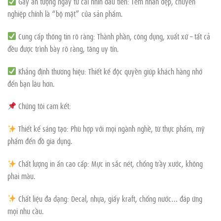
Gây ấn tượng ngay từ cái nhìn đầu tiên: Tem nhãn đẹp, chuyên
nghiệp chính là “bộ mặt” của sản phẩm.
Cung cấp thông tin rõ ràng: Thành phần, công dụng, xuất xứ – tất cả
đều được trình bày rõ ràng, tăng uy tín.
Khẳng định thương hiệu: Thiết kế độc quyền giúp khách hàng nhớ
đến bạn lâu hơn.
Chúng tôi cam kết:
Thiết kế sáng tạo: Phù hợp với mọi ngành nghề, từ thực phẩm, mỹ
phẩm đến đồ gia dụng.
Chất lượng in ấn cao cấp: Mực in sắc nét, chống trầy xước, không
phai màu.
Chất liệu đa dạng: Decal, nhựa, giấy kraft, chống nước… đáp ứng
mọi nhu cầu.