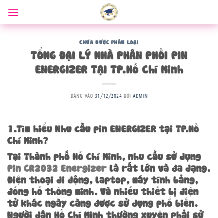
Bỏ
qua
nội
dung
CHƯA ĐƯỢC PHÂN LOẠI
TỔNG ĐẠI LÝ NHÀ PHÂN PHỐI PIN
ENERGIZER TẠI TP.Hồ Chí Minh
ĐĂNG VÀO
31/12/2024
BỞI
ADMIN
1.Tìm hiểu Nhu cầu pin ENERGIZER tại TP.Hồ
Chí Minh?
Tại Thành phố Hồ Chí Minh, nhu cầu sử dụng
Pin CR2032 Energizer
là rất lớn và đa dạng.
Điện thoại di động, laptop, máy tính bảng,
đồng hồ thông minh. Và nhiều thiết bị điện
tử khác ngày càng được sử dụng phổ biến.
Người dân Hồ Chí Minh thường xuyên phải sử