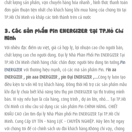
chất lượng sản phẩm, vận chuyển hàng hóa nhanh , hình thức thanh toán
đơn giản thuận tiện nhất cho khách hàng khi mua hàng của chúng tôi tại
TP.Hồ Chí Minh và khắp các tỉnh thành trên cả nước
3. Các sản phẩm Pin ENERGIZER tại TP.Hồ Chí
Minh
Với nhiều đặc điểm ưu việt, giá cả hợp lý, lợi nhuận cao cho người bán,
chất lượng cao cho người dùng. Đại lý Nhà Phân Phối Pin ENERGIZER Tại
TP.Hồ Chí Minh chính hãng chắc chắn được người tiêu dùng tin tưởng.
Pin
ENERGIZER
với thương hiệu mạnh, có các mã sản phẩm Pin. P
in aa
ENERGIZER , pin aaa ENERGIZER , pin Đại ENERGIZER ,…
Công ty luôn tạo
điều kiện tư vấn Hỗ trợ khách hàng. Đồng thời Hỗ trợ các sản phẩm mẫu
khi đại lý chưa biết khả năng tiêu thụ pin ENERGIZER tại thị trường mình
bán. Vì vậy nếu bạn là cửa hàng, công trình , dự án lớn, nhỏ… Tại TP.Hồ
Chí Minh có nhu cầu sử dụng các sản phẩm Pin CHÍNH HÃNG. CHIẾT
KHẤU CAO cần tìm đại lý Nhà Phân phối Pin ENERGIZER Tại TP.Hồ Chí
Minh. Cung Cấp UY TÍN – Năng LỰC – CHUYÊN NGHIỆP. Hãy liên hệ ngay
với chúng tôi để có chính sách ưu đãi khách hàng.Không chỉ vậy, chúng