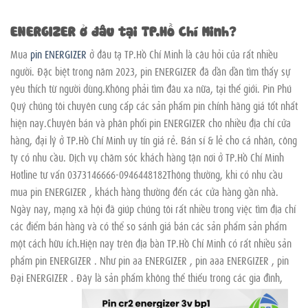
ENERGIZER ở đâu tại TP.Hồ Chí Minh?
Mua
pin ENERGIZER
ở đâu tạ TP.Hồ Chí Minh là câu hỏi của rất nhiều
người. Đặc biệt trong năm 2023, pin ENERGIZER đã dần dần tìm thấy sự
yêu thích từ người dùng.Không phải tìm đâu xa nữa, tại thế giới. Pin Phú
Quý chúng tôi chuyên cung cấp các sản phẩm pin chính hãng giá tốt nhất
hiện nay.Chuyên bán và phân phối pin ENERGIZER cho nhiều địa chỉ cửa
hàng, đại lý ở TP.Hồ Chí Minh uy tín giá rẻ. Bán sỉ & lẻ cho cá nhân, công
ty có nhu cầu. Dịch vụ chăm sóc khách hàng tận nơi ở TP.Hồ Chí Minh
Hotline tư vấn 0373146666-0946448182Thông thường, khi có nhu cầu
mua pin ENERGIZER , khách hàng thường đến các cửa hàng gần nhà.
Ngày nay, mạng xã hội đã giúp chúng tôi rất nhiều trong việc tìm địa chỉ
các điểm bán hàng và có thể so sánh giá bán các sản phẩm sản phẩm
một cách hữu ích.Hiện nay trên địa bàn TP.Hồ Chí Minh có rất nhiều sản
phẩm pin ENERGIZER . Như pin aa ENERGIZER , pin aaa ENERGIZER , pin
Đại ENERGIZER . Đây là sản phẩm không thể thiếu trong các gia đình,