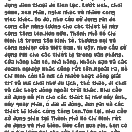
dụng điện thoại để liên lạc. Lướt web, chơi
game, xem phim, nghe nhạc và nhiều công
việc khác. Do đó, nhu cầu sử dụng pin để
cung cấp năng lượng cho các thiết bị này
cũng tăng lên.Hơn nữa, Thành phố Hồ Chí
Minh là trung tâm kinh tế, thương mại và
công nghiệp của Việt Nam. Vì vậy, nhu cầu sử
dụng PIN cho các thiết bị trong văn phòng.
Cửa hàng bán lẻ, nhà hàng, khách sạn và các
doanh nghiệp khác cũng rất lớn.Ngoài ra, Hồ
Chí Minh còn là nơi có nhiều hoạt động giải
trí và vui chơi như du lịch, thể thao, đi chơi
và các hoạt động ngoài trời khác. Nhu cầu
sử dụng mã pin cho các thiết bị như máy ảnh,
máy quay phim, ổ đĩa di động, đèn pin và các
thiết bị khác cũng tăng lên.Tóm lại, nhu cầu
sử dụng ghim tại Thành phố Hồ Chí Minh rất
đa dạng và phổ biến. Nếu cần mua pin, bạn có
thể tìm kiếm tại các cửa hàng bán pin, cửa