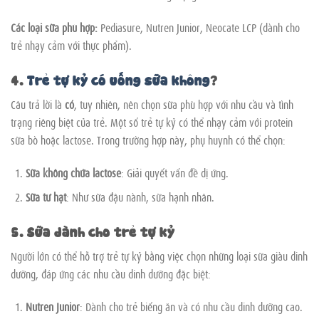
Các loại sữa phù hợp:
Pediasure, Nutren Junior, Neocate LCP (dành cho
trẻ nhạy cảm với thực phẩm).
4.
Trẻ tự kỷ có uống sữa không
?
Câu trả lời là
có
, tuy nhiên, nên chọn sữa phù hợp với nhu cầu và tình
trạng riêng biệt của trẻ. Một số trẻ tự kỷ có thể nhạy cảm với protein
sữa bò hoặc lactose. Trong trường hợp này, phụ huynh có thể chọn:
Sữa không chứa lactose
: Giải quyết vấn đề dị ứng.
Sữa từ hạt
: Như sữa đậu nành, sữa hạnh nhân.
5. Sữa dành cho trẻ tự kỷ
Người lớn có thể hỗ trợ trẻ tự kỷ bằng việc chọn những loại sữa giàu dinh
dưỡng, đáp ứng các nhu cầu dinh dưỡng đặc biệt:
Nutren Junior
: Dành cho trẻ biếng ăn và có nhu cầu dinh dưỡng cao.