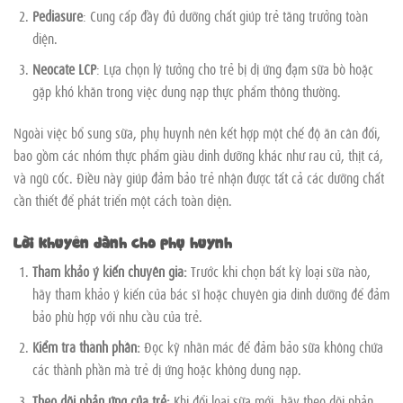
Pediasure
: Cung cấp đầy đủ dưỡng chất giúp trẻ tăng trưởng toàn
diện.
Neocate LCP
: Lựa chọn lý tưởng cho trẻ bị dị ứng đạm sữa bò hoặc
gặp khó khăn trong việc dung nạp thực phẩm thông thường.
Ngoài việc bổ sung sữa, phụ huynh nên kết hợp một chế độ ăn cân đối,
bao gồm các nhóm thực phẩm giàu dinh dưỡng khác như rau củ, thịt cá,
và ngũ cốc. Điều này giúp đảm bảo trẻ nhận được tất cả các dưỡng chất
cần thiết để phát triển một cách toàn diện.
Lời khuyên dành cho phụ huynh
Tham khảo ý kiến chuyên gia:
Trước khi chọn bất kỳ loại sữa nào,
hãy tham khảo ý kiến của bác sĩ hoặc chuyên gia dinh dưỡng để đảm
bảo phù hợp với nhu cầu của trẻ.
Kiểm tra thành phần:
Đọc kỹ nhãn mác để đảm bảo sữa không chứa
các thành phần mà trẻ dị ứng hoặc không dung nạp.
Theo dõi phản ứng của trẻ:
Khi đổi loại sữa mới, hãy theo dõi phản