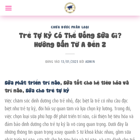
Bỏ
qua
nội
dung
CHƯA ĐƯỢC PHÂN LOẠI
Trẻ Tự Kỷ Có Thể Uống Sữa Gì?
Hướng Dẫn Từ A Đến Z
ĐĂNG VÀO
13/01/2025
BỞI
ADMIN
Sữa phát triển trí não
, Sữa tốt cho hệ tiêu hóa và
trí não,
Sữa cho trẻ tự kỷ
Việc chăm sóc dinh dưỡng cho trẻ nhỏ, đặc biệt là trẻ có nhu cầu đặc
biệt như trẻ tự kỷ, đòi hỏi sự quan tâm và lựa chọn kỹ lưỡng. Trong đó,
việc chọn loại sữa phù hợp để phát triển trí não, cải thiện hệ tiêu hóa và
đảm bảo dinh dưỡng cho trẻ tự kỷ là vô cùng quan trọng. Dưới đây là
những thông tin quan trọng xoay quanh 5 từ khoá khác nhau, gồm sữa
phát triển trí não, sữa tốt cho hệ tiêu hóa và trí não, và sữa dành cho trẻ