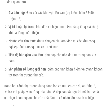
tư đều quan tâm:
Giá bán hợp lý
so với các khu vực lân cận (dự kiến chỉ từ 35–40
triệu/m²).
Vị trí thuận lợi
trong khu dân cư hiện hữu, tiềm năng tăng giá rõ rệt
khi hạ tầng hoàn thiện.
Nguồn cầu cho thuê lớn
từ chuyên gia làm việc tại các khu công
nghiệp Bình Dương – Dĩ An – Thủ Đức.
Tiến độ bàn giao vừa tầm
, phù hợp cho nhà đầu tư trung hạn 2–3
năm.
Sản phẩm số lượng giới hạn
, đảm bảo tính khan hiếm và thanh khoản
tốt trên thị trường thứ cấp.
Trong bối cảnh thị trường đang sàng lọc và ưu tiên các dự án “thật”,
Fenica với pháp lý rõ ràng, giá bán dễ tiếp cận và tiện ích nổi bật sẽ là
lựa chọn khôn ngoan cho các nhà đầu tư cá nhân lẫn doanh nghiệp.