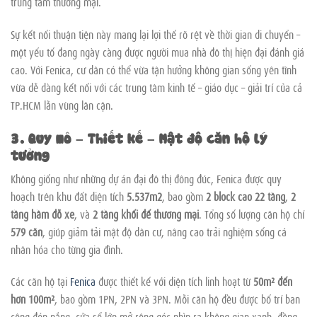
trung tâm thương mại.
Sự kết nối thuận tiện này mang lại lợi thế rõ rệt về thời gian di chuyển –
một yếu tố đang ngày càng được người mua nhà đô thị hiện đại đánh giá
cao. Với Fenica, cư dân có thể vừa tận hưởng không gian sống yên tĩnh
vừa dễ dàng kết nối với các trung tâm kinh tế – giáo dục – giải trí của cả
TP.HCM lẫn vùng lân cận.
3. Quy mô – Thiết kế – Mật độ căn hộ lý
tưởng
Không giống như những dự án đại đô thị đông đúc, Fenica được quy
hoạch trên khu đất diện tích
5.537m2
, bao gồm
2 block cao 22 tầng
,
2
tầng hầm đỗ xe
, và
2 tầng khối đế thương mại
. Tổng số lượng căn hộ chỉ
579 căn
, giúp giảm tải mật độ dân cư, nâng cao trải nghiệm sống cá
nhân hóa cho từng gia đình.
Các căn hộ tại
Fenica
được thiết kế với diện tích linh hoạt từ
50m² đến
hơn 100m²
, bao gồm 1PN, 2PN và 3PN. Mỗi căn hộ đều được bố trí ban
công đón nắng, cửa sổ lớn mở rộng góc nhìn ra không gian xanh, đồng