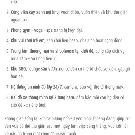
cao.
Công viên cây xanh nội khu
, vườn đi bộ, vườn thiền và khu thư giãn
ngoài trời.
Phòng gym – yoga – spa
trang bị hiện đại.
Khu vui chơi trẻ em
, sân chơi liên hoàn, nhà sinh hoạt cộng đồng.
Trung tâm thương mại và shophouse tại khối đế
, cung cấp dịch vụ
mua sắm – ăn uống tiện lợi.
Khu BBQ, lounge sân vườn
, nơi cư dân có thể tổ chức sự kiện, gặp gỡ
bạn bè.
Hệ thống an ninh đa lớp 24/7
, camera, bảo vệ, thẻ từ thang máy.
Bãi đỗ xe thông minh tại 2 tầng hầm
, đảm bảo mỗi căn hộ đều có
chỗ để xe riêng biệt.
Không gian sống tại Fenica hướng đến sự yên bình, thoáng đãng, giúp cư
dân vừa có thể thư giãn sau một ngày làm việc căng thẳng, vừa kết nối
và gắn bó trong một cộng đồng văn minh.