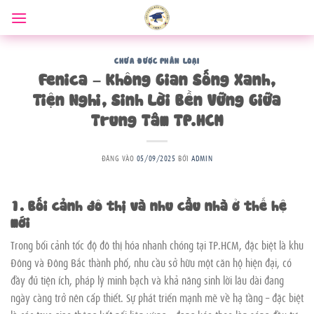
Bỏ
qua
nội
dung
CHƯA ĐƯỢC PHÂN LOẠI
Fenica – Không Gian Sống Xanh,
Tiện Nghi, Sinh Lời Bền Vững Giữa
Trung Tâm TP.HCM
ĐĂNG VÀO
05/09/2025
BỞI
ADMIN
1. Bối cảnh đô thị và nhu cầu nhà ở thế hệ
mới
Trong bối cảnh tốc độ đô thị hóa nhanh chóng tại TP.HCM, đặc biệt là khu
Đông và Đông Bắc thành phố, nhu cầu sở hữu một căn hộ hiện đại, có
đầy đủ tiện ích, pháp lý minh bạch và khả năng sinh lời lâu dài đang
ngày càng trở nên cấp thiết. Sự phát triển mạnh mẽ về hạ tầng – đặc biệt