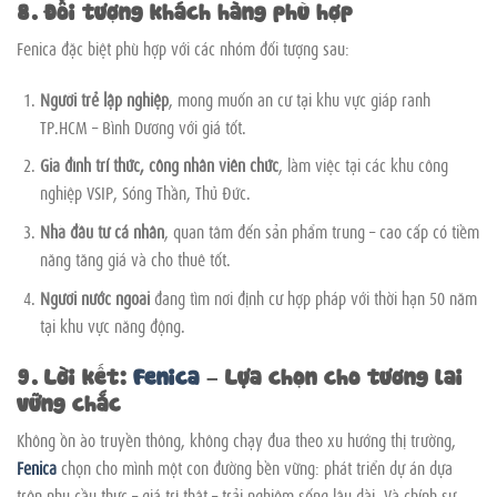
8. Đối tượng khách hàng phù hợp
Fenica đặc biệt phù hợp với các nhóm đối tượng sau:
Người trẻ lập nghiệp
, mong muốn an cư tại khu vực giáp ranh
TP.HCM – Bình Dương với giá tốt.
Gia đình trí thức, công nhân viên chức
, làm việc tại các khu công
nghiệp VSIP, Sóng Thần, Thủ Đức.
Nhà đầu tư cá nhân
, quan tâm đến sản phẩm trung – cao cấp có tiềm
năng tăng giá và cho thuê tốt.
Người nước ngoài
đang tìm nơi định cư hợp pháp với thời hạn 50 năm
tại khu vực năng động.
9. Lời kết:
Fenica
– Lựa chọn cho tương lai
vững chắc
Không ồn ào truyền thông, không chạy đua theo xu hướng thị trường,
Fenica
chọn cho mình một con đường bền vững: phát triển dự án dựa
trên nhu cầu thực – giá trị thật – trải nghiệm sống lâu dài. Và chính sự