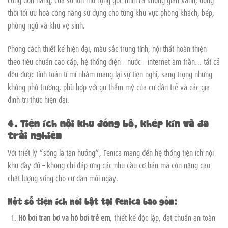
thời tối ưu hoá công năng sử dụng cho từng khu vực phòng khách, bếp,
phòng ngủ và khu vệ sinh.
Phong cách thiết kế hiện đại, màu sắc trung tính, nội thất hoàn thiện
theo tiêu chuẩn cao cấp, hệ thống điện – nước – internet âm trần… tất cả
đều được tính toán tỉ mỉ nhằm mang lại sự tiện nghi, sang trọng nhưng
không phô trương, phù hợp với gu thẩm mỹ của cư dân trẻ và các gia
đình tri thức hiện đại.
4. Tiện ích nội khu đồng bộ, khép kín và đa
trải nghiệm
Với triết lý “sống là tận hưởng”, Fenica mang đến hệ thống tiện ích nội
khu đầy đủ – không chỉ đáp ứng các nhu cầu cơ bản mà còn nâng cao
chất lượng sống cho cư dân mỗi ngày.
Một số tiện ích nổi bật tại Fenica bao gồm:
Hồ bơi tràn bờ và hồ bơi trẻ em
, thiết kế độc lập, đạt chuẩn an toàn