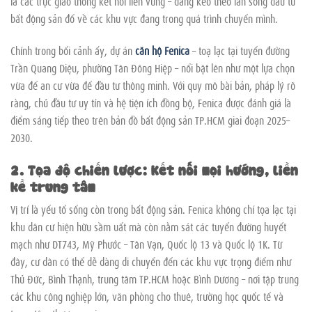
là các trục giao thông kết nối liên vùng – đang kéo theo làn sóng đầu tư
bất động sản đổ về các khu vực đang trong quá trình chuyển mình.
Chính trong bối cảnh ấy, dự án
căn hộ Fenica
– toạ lạc tại tuyến đường
Trần Quang Diệu, phường Tân Đông Hiệp – nổi bật lên như một lựa chọn
vừa để an cư vừa để đầu tư thông minh. Với quy mô bài bản, pháp lý rõ
ràng, chủ đầu tư uy tín và hệ tiện ích đồng bộ, Fenica được đánh giá là
điểm sáng tiếp theo trên bản đồ bất động sản TP.HCM giai đoạn 2025–
2030.
2. Tọa độ chiến lược: Kết nối mọi hướng, liền
kề trung tâm
Vị trí là yếu tố sống còn trong bất động sản. Fenica không chỉ tọa lạc tại
khu dân cư hiện hữu sầm uất mà còn nằm sát các tuyến đường huyết
mạch như DT743, Mỹ Phước – Tân Vạn, Quốc lộ 13 và Quốc lộ 1K. Từ
đây, cư dân có thể dễ dàng di chuyển đến các khu vực trọng điểm như
Thủ Đức, Bình Thạnh, trung tâm TP.HCM hoặc Bình Dương – nơi tập trung
các khu công nghiệp lớn, văn phòng cho thuê, trường học quốc tế và