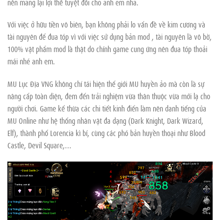
nên mang lại lợi thế tuyệt đối cho anh em nha.
Với việc ở hữu tiền vô biên, bạn không phải lo vấn đề về kim cương và
tài nguyên để đua tóp vì với việc sử dụng bản mod , tài nguyên là vô bờ,
100% vật phẩm mod là thật do chính game cung ứng nên đua tóp thoải
mái nhé anh em.
MU Lục Địa VNG không chỉ tái hiện thế giới MU huyền ảo mà còn là sự
nâng cấp toàn diện, đem đến trải nghiệm vừa thân thuộc vừa mới lạ cho
người chơi. Game kế thừa các chi tiết kinh điển làm nên danh tiếng của
MU Online như hệ thống nhân vật đa dạng (Dark Knight, Dark Wizard,
Elf), thành phố Lorencia kì bí, cùng các phó bản huyền thoại như Blood
Castle, Devil Square,…