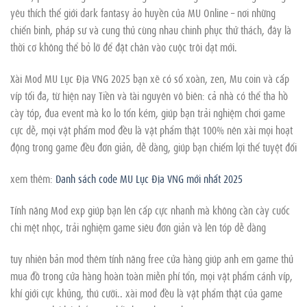
yêu thích thế giới dark fantasy ảo huyền của MU Online – nơi những
chiến binh, pháp sư và cung thủ cùng nhau chinh phục thử thách, đây là
thời cơ không thể bỏ lỡ để đặt chân vào cuộc trôi dạt mới.
Xài Mod MU Lục Địa VNG 2025 bạn xẽ có số xoàn, zen, Mu coin và cấp
víp tối đa, từ hiện nay Tiền và tài nguyên vô biên: cả nhà có thể tha hồ
cày tóp, đua event mà ko lo tốn kém, giúp bạn trải nghiệm chơi game
cực dễ, mọi vật phẩm mod đều là vật phẩm thật 100% nên xài mọi hoạt
động trong game đều đơn giản, dễ dàng, giúp bạn chiếm lợi thế tuyệt đối
xem thêm:
Danh sách code MU Lục Địa VNG mới nhất 2025
Tính năng Mod exp giúp bạn lên cấp cực nhanh mà không cần cày cuốc
chi mệt nhọc, trải nghiệm game siêu đơn giản và lên tóp dễ dàng
tuy nhiên bản mod thêm tính năng free cửa hàng giúp anh em game thủ
mua đồ trong cửa hàng hoàn toàn miễn phí tổn, mọi vật phẩm cánh víp,
khí giới cực khủng, thú cưỡi.. xài mod đều là vật phẩm thật của game