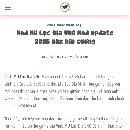
Bỏ
qua
nội
dung
CHƯA ĐƯỢC PHÂN LOẠI
Mod MU Lục Địa VNG Mod update
2025 max kim cương
ĐĂNG VÀO
08/03/2025
BỞI
ADMIN
Cách
MU Lục Địa VNG
Mod mới nhất 2025 vô hạn tiền full trang bị,
cánh vip Sau thời kì dài chờ đợi, MU Lục Địa VNG – tựa game nhập vai
mới nhất thuộc serie MU Online có bản quyền nhãn hiệu và hình ảnh từ
Webzen đã chính thức mở, đánh dấu bước khởi đầu cho hành trình chinh
phục tân đất liền MU.
Theo đấy, nối tiếp sức hấp dẫn của dòng game MU huyền thoại đã gắn
liền với nhiều thế hệ game thủ Việt, MU Lục Địa VNG đã chính thức chơi