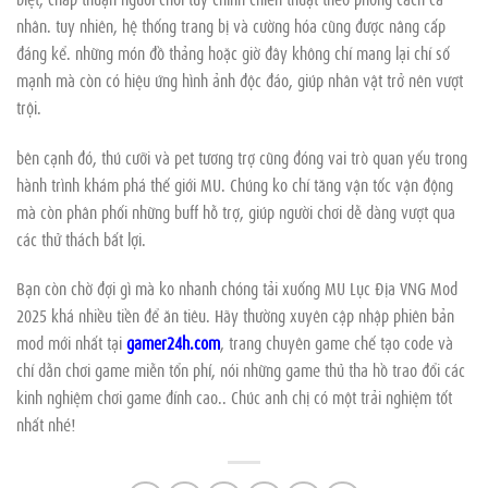
nhân. tuy nhiên, hệ thống trang bị và cường hóa cũng được nâng cấp
đáng kể. những món đồ thảng hoặc giờ đây không chỉ mang lại chỉ số
mạnh mà còn có hiệu ứng hình ảnh độc đáo, giúp nhân vật trở nên vượt
trội.
bên cạnh đó, thú cưỡi và pet tương trợ cũng đóng vai trò quan yếu trong
hành trình khám phá thế giới MU. Chúng ko chỉ tăng vận tốc vận động
mà còn phân phối những buff hỗ trợ, giúp người chơi dễ dàng vượt qua
các thử thách bất lợi.
Bạn còn chờ đợi gì mà ko nhanh chóng tải xuống MU Lục Địa VNG Mod
2025 khá nhiều tiền để ăn tiêu. Hãy thường xuyên cập nhập phiên bản
mod mới nhất tại
gamer24h.com
, trang chuyên game chế tạo code và
chỉ dẫn chơi game miễn tổn phí, nói những game thủ tha hồ trao đổi các
kinh nghiệm chơi game đỉnh cao.. Chúc anh chị có một trải nghiệm tốt
nhất nhé!