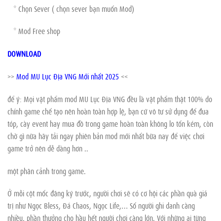
* Chọn Sever ( chọn sever bạn muốn Mod)
* Mod Free shop
DOWNLOAD
>>
Mod MU Lục Địa VNG Mới nhất 2025
<<
để ý: Mọi vật phẩm mod MU Lục Địa VNG đều là vật phẩm thật 100% do
chính game chế tạo nên hoàn toàn hợp lệ, bạn cứ vô tư sử dụng để đua
tóp, cày event hay mua đồ trong game hoàn toàn không lo tốn kém, còn
chờ gì nữa hãy tải ngay phiên bản mod mới nhất bữa nay để việc chơi
game trở nên dễ dàng hơn ..
một phân cảnh trong game.
Ở mỗi cột mốc đăng ký trước, người chơi sẽ có cơ hội các phần quà giá
trị như Ngọc Bless, Đá Chaos, Ngọc Life,… Số người ghi danh càng
nhiều, phần thưởng cho hầu hết người chơi càng lớn. Với những ai từng