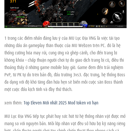
1 trong các điểm nhấn đáng lưu ý của MU Lục Địa VNG là việc tái tạo
những dấu ấn gameplay thân thuộc của MU Webzen trên PC. đó là hệ
thống cường hóa may rủi, cung ứng và ghép cánh, cho đến trang bị
không khóa – chấp thuận người chơi tự do giao dịch trang bị cũ, điều thi
thoảng thấy ở những game mobile bây giờ. Game đem đến trải nghiệm
PvP, từ PK tự do trên bản đồ, đấu trường 3vs3. đặc trưng, hệ thống Boss
đa dạng với độ khó tăng dần hứa hẹn sẽ biến mỗi cuộc săn Boss thành
một cuộc đấu kịch tính và đầy thử thách.
xem thêm:
Top Eleven Mới nhất 2025 Mod token vô hạn
MU Lục Địa VNG tiếp tục phát huy sức hút từ hệ thống nhân vật được mở
mang so với nguyên bản. Mỗi lớp nhân vật đều sở hữu bộ kỹ năng riêng
biệt, chấp thuận người chơi tùy chỉnh chiến thuật theo phong cách cá