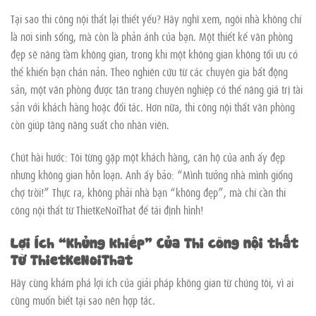
Tại sao thi công nội thất lại thiết yếu? Hãy nghĩ xem, ngôi nhà không chỉ
là nơi sinh sống, mà còn là phản ánh của bạn. Một thiết kế văn phòng
đẹp sẽ nâng tầm không gian, trong khi một không gian không tối ưu có
thể khiến bạn chán nản. Theo nghiên cứu từ các chuyên gia bất động
sản, một văn phòng được tân trang chuyên nghiệp có thể nâng giá trị tài
sản với khách hàng hoặc đối tác. Hơn nữa, thi công nội thất văn phòng
còn giúp tăng năng suất cho nhân viên.
Chút hài hước: Tôi từng gặp một khách hàng, căn hộ của anh ấy đẹp
nhưng không gian hỗn loạn. Anh ấy bảo: “Mình tưởng nhà mình giống
chợ trời!” Thực ra, không phải nhà bạn “không đẹp”, mà chỉ cần thi
công nội thất từ ThietKeNoiThat để tái định hình!
Lợi Ích “Khủng khiếp” Của Thi công nội thất
Từ ThietKeNoiThat
Hãy cùng khám phá lợi ích của giải pháp không gian từ chúng tôi, vì ai
cũng muốn biết tại sao nên hợp tác.