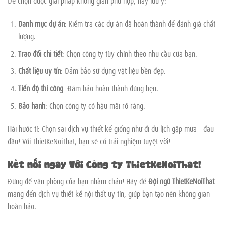
Để chọn được giải pháp không gian phù hợp, hãy lưu ý:
Danh mục dự án
: Kiểm tra các dự án đã hoàn thành để đánh giá chất
lượng.
Trao đổi chi tiết
: Chọn công ty tùy chỉnh theo nhu cầu của bạn.
Chất liệu uy tín
: Đảm bảo sử dụng vật liệu bền đẹp.
Tiến độ thi công
: Đảm bảo hoàn thành đúng hẹn.
Bảo hành
: Chọn công ty có hậu mãi rõ ràng.
Hài hước tí: Chọn sai dịch vụ thiết kế giống như đi du lịch gặp mưa – đau
đầu! Với ThietKeNoiThat, bạn sẽ có trải nghiệm tuyệt vời!
Kết nối ngay Với Công ty ThietKeNoiThat!
Đừng để văn phòng của bạn nhàm chán! Hãy để
Đội ngũ ThietKeNoiThat
mang đến dịch vụ thiết kế nội thất uy tín, giúp bạn tạo nên không gian
hoàn hảo.