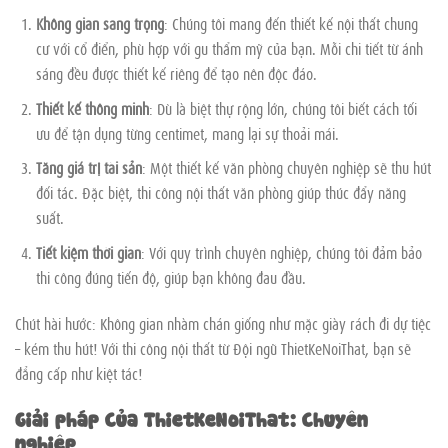
Không gian sang trọng
: Chúng tôi mang đến thiết kế nội thất chung
cư với cổ điển, phù hợp với gu thẩm mỹ của bạn. Mỗi chi tiết từ ánh
sáng đều được thiết kế riêng để tạo nên độc đáo.
Thiết kế thông minh
: Dù là biệt thự rộng lớn, chúng tôi biết cách tối
ưu để tận dụng từng centimet, mang lại sự thoải mái.
Tăng giá trị tài sản
: Một thiết kế văn phòng chuyên nghiệp sẽ thu hút
đối tác. Đặc biệt, thi công nội thất văn phòng giúp thúc đẩy năng
suất.
Tiết kiệm thời gian
: Với quy trình chuyên nghiệp, chúng tôi đảm bảo
thi công đúng tiến độ, giúp bạn không đau đầu.
Chút hài hước: Không gian nhàm chán giống như mặc giày rách đi dự tiệc
– kém thu hút! Với thi công nội thất từ Đội ngũ ThietKeNoiThat, bạn sẽ
đẳng cấp như kiệt tác!
Giải pháp Của ThietKeNoiThat: Chuyên
nghiệp