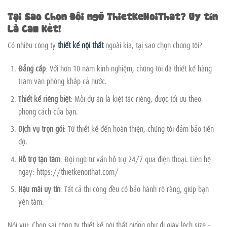
Tại Sao Chọn Đội ngũ ThietKeNoiThat? Uy tín
Là Cam Kết!
Có nhiều công ty
thiết kế nội thất
ngoài kia, tại sao chọn chúng tôi?
Đẳng cấp
: Với hơn 10 năm kinh nghiệm, chúng tôi đã thiết kế hàng
trăm văn phòng khắp cả nước.
Thiết kế riêng biệt
: Mỗi dự án là kiệt tác riêng, được tối ưu theo
phong cách của bạn.
Dịch vụ trọn gói
: Từ thiết kế đến hoàn thiện, chúng tôi đảm bảo tiến
độ.
Hỗ trợ tận tâm
: Đội ngũ tư vấn hỗ trợ 24/7 qua điện thoại. Liên hệ
ngay: https://thietkenoithat.com/
Hậu mãi uy tín
: Tất cả thi công đều có bảo hành rõ ràng, giúp bạn
yên tâm.
Nói vui: Chọn sai công ty thiết kế nội thất giống như đi giày lệch size –