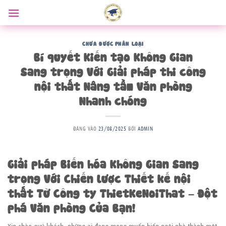
Bỏ
qua
nội
dung
CHƯA ĐƯỢC PHÂN LOẠI
Bí quyết Kiến tạo Không Gian
Sang trọng Với Giải pháp thi công
nội thất Nâng tầm Văn phòng
Nhanh chóng
ĐĂNG VÀO
23/08/2025
BỞI
ADMIN
Giải pháp Biến hóa Không Gian Sang
trọng Với Chiến lược Thiết kế nội
thất Từ Công ty ThietKeNoiThat – Đột
phá Văn phòng Của Bạn!
Xin chào quý khách, những ai đang mong muốn biến ngôi nhà thành một