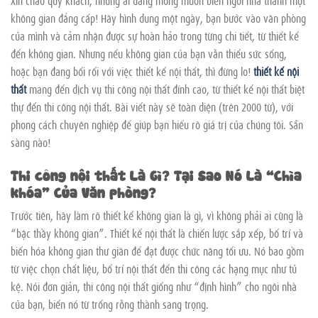
không gian đẳng cấp! Hãy hình dung một ngày, bạn bước vào văn phòng
của mình và cảm nhận được sự hoàn hảo trong từng chi tiết, từ thiết kế
đến không gian. Nhưng nếu không gian của bạn vẫn thiếu sức sống,
hoặc bạn đang bối rối với việc thiết kế nội thất, thì đừng lo!
thiết kế nội
thất
mang đến dịch vụ thi công nội thất đỉnh cao, từ thiết kế nội thất biệt
thự đến thi công nội thất. Bài viết này sẽ toàn diện (trên 2000 từ), với
phong cách chuyên nghiệp để giúp bạn hiểu rõ giá trị của chúng tôi. Sẵn
sàng nào!
Thi công nội thất Là Gì? Tại Sao Nó Là “Chìa
khóa” Của Văn phòng?
Trước tiên, hãy làm rõ thiết kế không gian là gì, vì không phải ai cũng là
“bậc thầy không gian”. Thiết kế nội thất là chiến lược sắp xếp, bố trí và
biến hóa không gian thư giãn để đạt được chức năng tối ưu. Nó bao gồm
từ việc chọn chất liệu, bố trí nội thất đến thi công các hạng mục như tủ
kệ. Nói đơn giản, thi công nội thất giống như “định hình” cho ngôi nhà
của bạn, biến nó từ trống rỗng thành sang trọng.