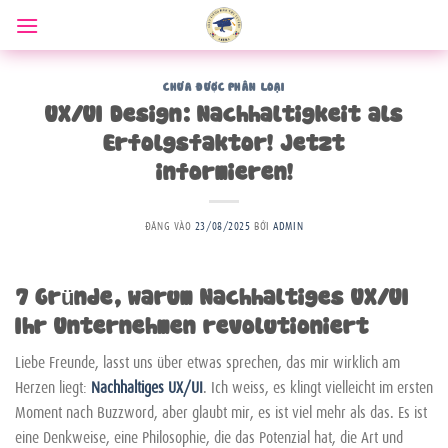
Bỏ
qua
nội
dung
CHƯA ĐƯỢC PHÂN LOẠI
UX/UI Design: Nachhaltigkeit als
Erfolgsfaktor! Jetzt
informieren!
ĐĂNG VÀO
23/08/2025
BỞI
ADMIN
7 Gründe, warum Nachhaltiges UX/UI
Ihr Unternehmen revolutioniert
Liebe Freunde, lasst uns über etwas sprechen, das mir wirklich am
Herzen liegt:
Nachhaltiges UX/UI
. Ich weiss, es klingt vielleicht im ersten
Moment nach Buzzword, aber glaubt mir, es ist viel mehr als das. Es ist
eine Denkweise, eine Philosophie, die das Potenzial hat, die Art und