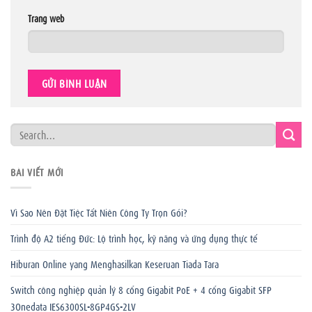
Trang web
BÀI VIẾT MỚI
Vì Sao Nên Đặt Tiệc Tất Niên Công Ty Trọn Gói?
Trình độ A2 tiếng Đức: Lộ trình học, kỹ năng và ứng dụng thực tế
Hiburan Online yang Menghasilkan Keseruan Tiada Tara
Switch công nghiệp quản lý 8 cổng Gigabit PoE + 4 cổng Gigabit SFP
3Onedata IES6300SL-8GP4GS-2LV