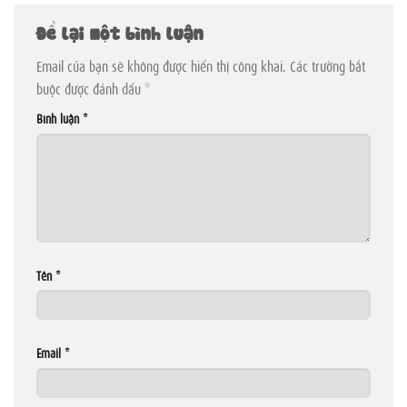
Để lại một bình luận
Email của bạn sẽ không được hiển thị công khai.
Các trường bắt
buộc được đánh dấu
*
Bình luận
*
Tên
*
Email
*